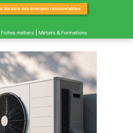
a librairie des énergies renouvelables
Fiches métiers
Métiers & Formations