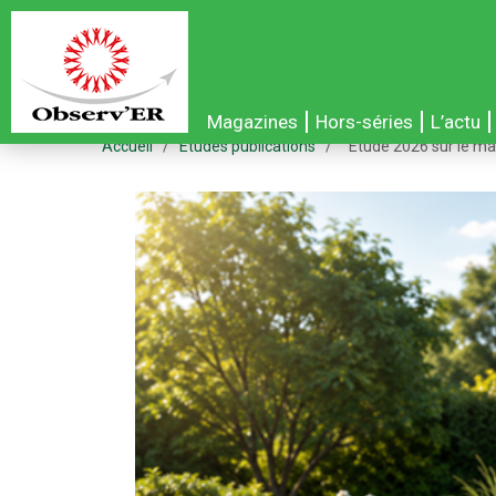
Magazines
Hors-séries
L’actu
Accueil
/
Études publications
/
Étude 2026 sur le m